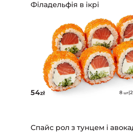
Філадельфія в ікрі
54
zł
8
|
шт
Спайс рол з тунцем і авока