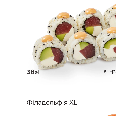
38
zł
8
|
шт
Філадельфія XL