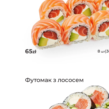
65
zł
8
|
шт
Футомак з лососем