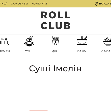
АКЦІЇ
САМОВИВІЗ
КОНТАКТИ
ВАРША
ПЕЧЕНІ
СУШІ
ФРІ
ЛАНЧ
CАЛА
Суші Імелін