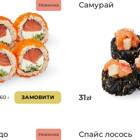
Самурай
Новинка
31
zł
260
ЗАМОВИТИ
г
до
Спайс лосось
Новинка