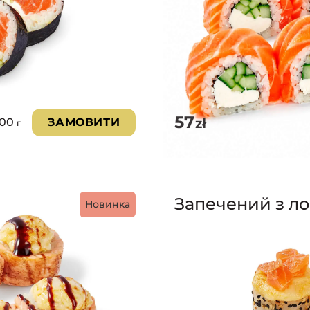
57
zł
200
ЗАМОВИТИ
г
Запечений з л
Новинка