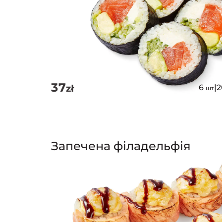
37
zł
6
|
шт
Запечена філадельфія