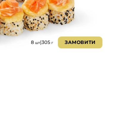
8
|
305
ЗАМОВИТИ
шт
г