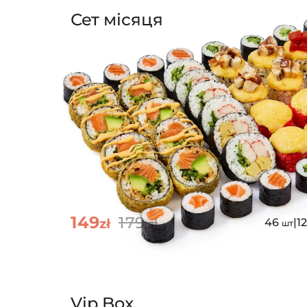
Сет місяця
149
179
zł
zł
46
|
1
шт
Vip Box