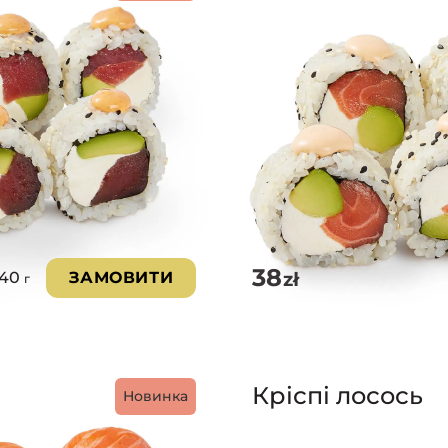
38
zł
240
ЗАМОВИТИ
г
Кріспі лосось
Новинка