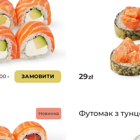
29
zł
300
ЗАМОВИТИ
г
Футомак з тун
Новинка