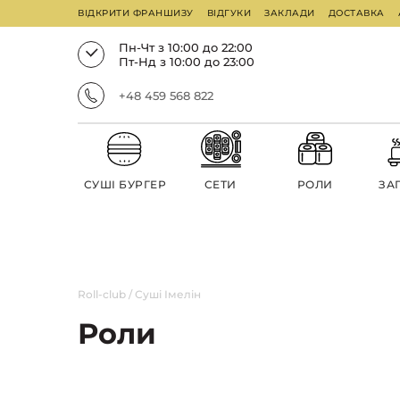
ВІДКРИТИ ФРАНШИЗУ
ВІДГУКИ
ЗАКЛАДИ
ДОСТАВКА
Пн-Чт з 10:00 до 22:00
Пт-Нд з 10:00 до 23:00
+48 459 568 822
СУШІ БУРГЕР
СЕТИ
РОЛИ
ЗА
Roll-club
/
Суші Імелін
Роли