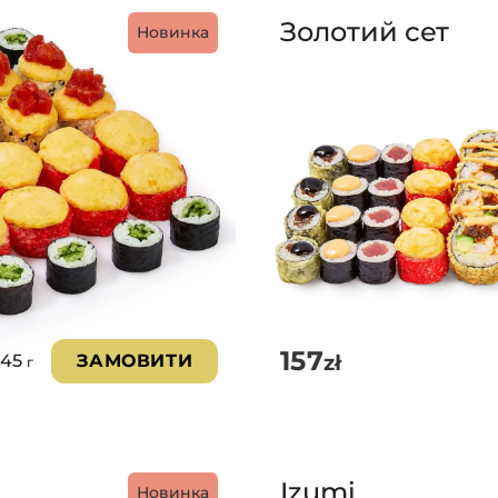
Золотий сет
Новинка
157
zł
245
ЗАМОВИТИ
г
Izumi
Новинка