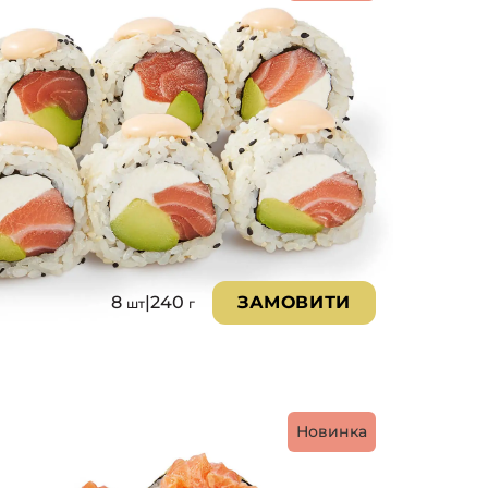
8
|
240
ЗАМОВИТИ
шт
г
Новинка