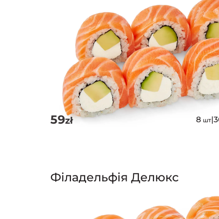
59
zł
8
|
шт
Філадельфія Делюкс