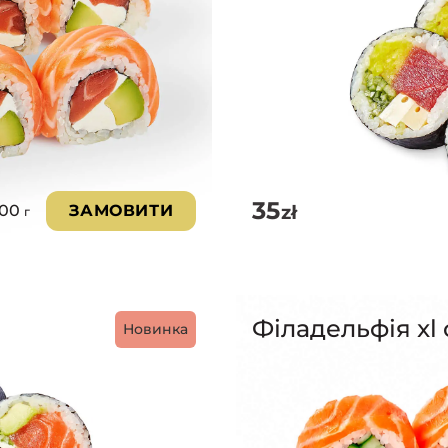
35
zł
300
ЗАМОВИТИ
г
Філадельфія xl 
Новинка