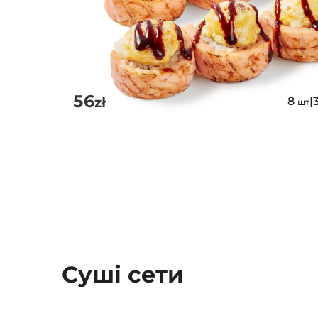
56
zł
8
|
шт
Суші сети