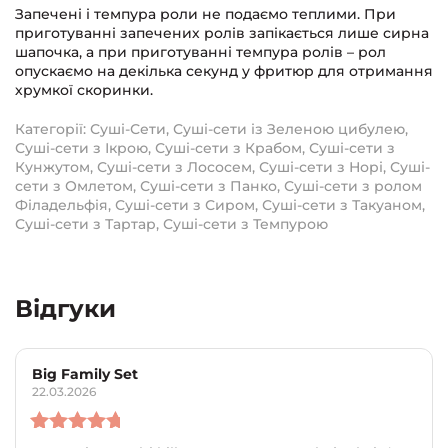
Запечені і темпура роли не подаємо теплими. При
приготуванні запечених ролів запікається лише сирна
шапочка, а при приготуванні темпура ролів – рол
опускаємо на декілька секунд у фритюр для отримання
хрумкої скоринки.
Категорії:
Суші-Сети
,
Суші-сети із Зеленою цибулею
,
Суші-сети з Ікрою
,
Суші-сети з Крабом
,
Суші-сети з
Кунжутом
,
Суші-сети з Лососем
,
Суші-сети з Норі
,
Суші-
сети з Омлетом
,
Суші-сети з Панко
,
Суші-сети з ролом
Філадельфія
,
Суші-сети з Сиром
,
Суші-сети з Такуаном
,
Суші-сети з Тартар
,
Суші-сети з Темпурою
Відгуки
Big Family Set
22.03.2026
Оцінено в