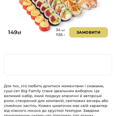
34
шт
149
zł
ЗАМОВИТИ
1135
г
Для тих, хто любить ділитися моментами і смаками,
суші-сет Big Family стане ідеальним вибором. Це
великий набір, який поєднує класичні й авторські
роли, створений для компаній, святкових вечерь або
сімейних застіль. Кожен шматочок має свій характер:
від ніжного лосося до хрусткої темпури. Завдяки
продуманому складу сет підходить для різних