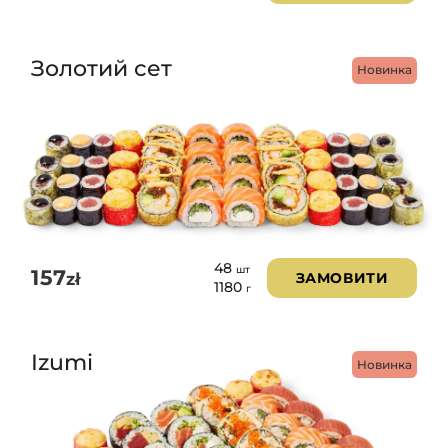
Золотий сет
Новинка
48
шт
157
zł
ЗАМОВИТИ
1180
г
Izumi
Новинка