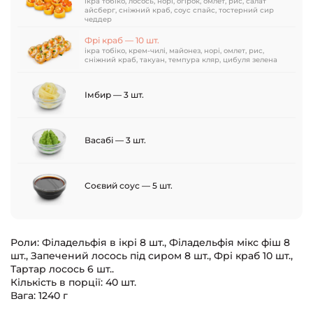
ікра тобіко, лосось, норі, огірок, омлет, рис, салат
айсберг, сніжний краб, соус спайс, тостерний сир
чеддер
Фрі краб — 10 шт.
ікра тобіко, крем-чилі, майонез, норі, омлет, рис,
сніжний краб, такуан, темпура кляр, цибуля зелена
Імбир — 3 шт.
Васабі — 3 шт.
Соєвий соус — 5 шт.
Роли: Філадельфія в ікрі 8 шт., Філадельфія мікс фіш 8
шт., Запечений лосось під сиром 8 шт., Фрі краб 10 шт.,
Тартар лосось 6 шт..
Кількість в порції: 40 шт.
Вага: 1240 г