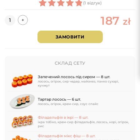
(
1
відгук)
1
Rated
187
Кількість
zł
+
5.00
out
of 5
based on
ЗАМОВИТИ
customer
rating
СКЛАД СЕТУ
Запечений лосось під сиром — 8 шт.
лосось, огірок, сир чедер, майонез, панко сухарі,
кунжут
Тартар лосось — 6 шт.
лосось, огірок, крем-сир, соус спайс
Філадельфія в ікрі — 8 шт.
ікра тобіко, крем-сир філадельфія, лосось, норі, огірок,
рис
Філадельфія мікс фіш — 8 шт.