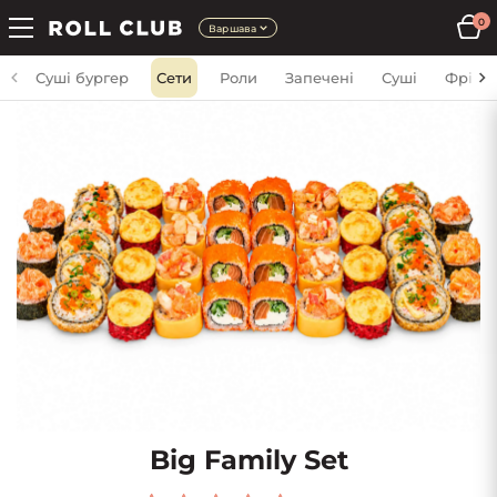
0
Варшава
Суші бургер
Сети
Роли
Запечені
Суші
Фрі
Big Family Set