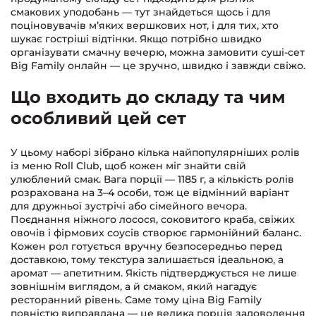
смакових уподобань — тут знайдеться щось і для
поціновувачів м’яких вершкових нот, і для тих, хто
шукає гостріші відтінки. Якщо потрібно швидко
організувати смачну вечерю, можна замовити суші-сет
Big Family онлайн — це зручно, швидко і завжди свіжо.
Що входить до складу та чим
особливий цей сет
У цьому наборі зібрано кілька найпопулярніших ролів
із меню Roll Club, щоб кожен міг знайти свій
улюблений смак. Вага порції — 1185 г, а кількість ролів
розрахована на 3–4 особи, тож це відмінний варіант
для дружньої зустрічі або сімейного вечора.
Поєднання ніжного лосося, соковитого краба, свіжих
овочів і фірмових соусів створює гармонійний баланс.
Кожен рол готується вручну безпосередньо перед
доставкою, тому текстура залишається ідеальною, а
аромат — апетитним. Якість підтверджується не лише
зовнішнім виглядом, а й смаком, який нагадує
ресторанний рівень. Саме тому ціна Big Family
повністю виправдана — це велика порція задоволення