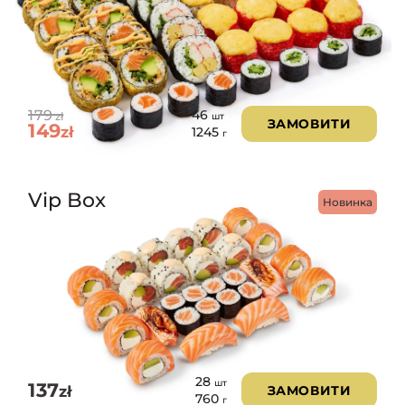
179
46
zł
шт
ЗАМОВИТИ
149
zł
1245
г
Vip Box
Новинка
28
шт
137
zł
ЗАМОВИТИ
760
г