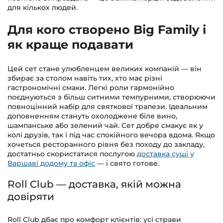
для кількох людей.
Для кого створено Big Family і
як краще подавати
Цей сет стане улюбленцем великих компаній — він
збирає за столом навіть тих, хто має різні
гастрономічні смаки. Легкі роли гармонійно
поєднуються з більш ситними темпурними, створюючи
повноцінний набір для святкової трапези. Ідеальним
доповненням стануть охолоджене біле вино,
шампанське або зелений чай. Сет добре смакує як у
колі друзів, так і під час спокійного вечора вдома. Якщо
хочеться ресторанного рівня без походу до закладу,
достатньо скористатися послугою
доставка суші у
Варшаві додому та офіс
— і свято готове.
Roll Club — доставка, якій можна
довіряти
Roll Club дбає про комфорт клієнтів: усі страви