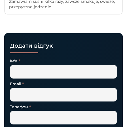
Zamawiam sushi kilka razy, zawsze smakuje, świeże,
5
з 5
przepyszne jedzenie.
Додати відгук
Ім'я
*
Email
*
Телефон
*