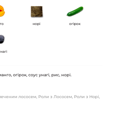
го
норі
огірок
унагі
нго, огірок, соус унагі, рис, норі.
апеченим лососем
,
Роли з Лососем
,
Роли з Норі
,