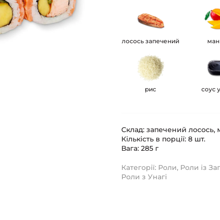
лосось запечений
ман
рис
соус 
Склад: запечений лосось, ма
Кількість в порції: 8 шт.
Вага: 285 г
Категорії:
Роли
,
Роли із З
Роли з Унагі