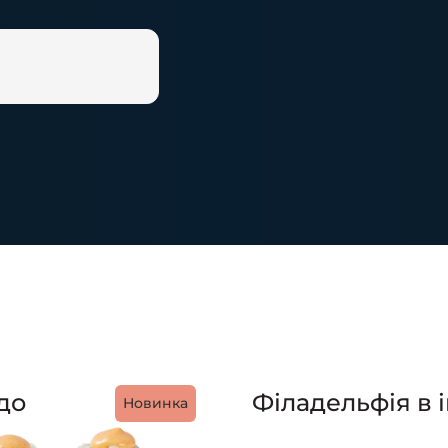
до
Філадельфія в і
Новинка