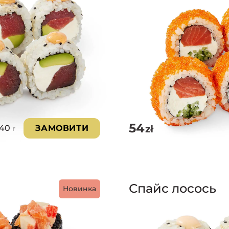
54
zł
240
ЗАМОВИТИ
г
Спайс лосось
Новинка