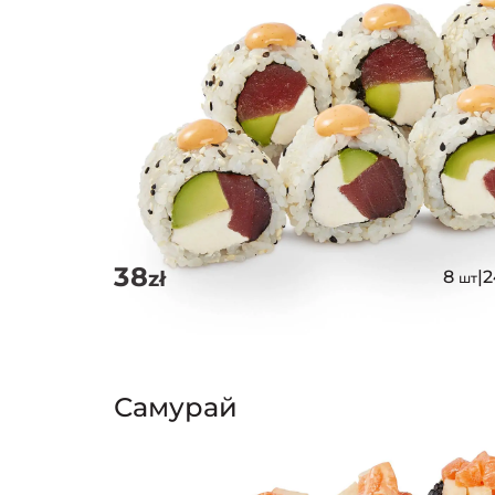
38
zł
8
|
шт
Самурай