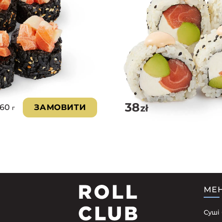
38
zł
260
ЗАМОВИТИ
г
МЕ
Суші