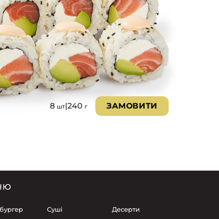
8
|
240
ЗАМОВИТИ
шт
г
НЮ
 бургер
Суші
Десерти