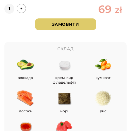
69
Кількість
zł
+
ЗАМОВИТИ
СКЛАД
авокадо
крем-сир
кумкват
філадельфія
лосось
норі
рис