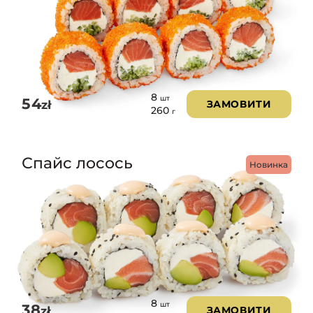
8
шт
54
zł
ЗАМОВИТИ
260
г
Спайс лосось
Новинка
8
шт
38
zł
ЗАМОВИТИ