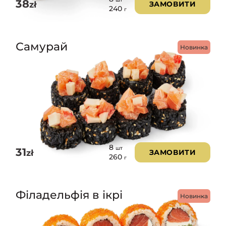
38
zł
ЗАМОВИТИ
240
г
Самурай
Новинка
8
шт
31
zł
ЗАМОВИТИ
260
г
Філадельфія в ікрі
Новинка