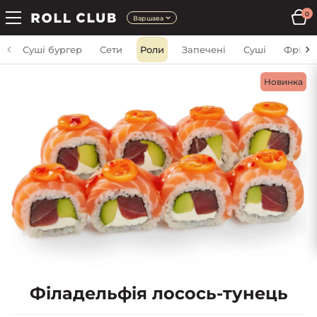
0
Варшава
Суші бургер
Сети
Роли
Запечені
Суші
Фрі
Новинка
Філадельфія лосось-тунець