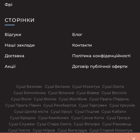
Фрі
СТОРІНКИ
Відгуки
Блог
Наші заклади
Контакти
Доставка
Політика конфіденційності
Акції
Договір публічної оферти
Суші Бемово
Суші Бєлани
Суші Мокотув
Суші Охота
Суші Бялоленка
Суші Віланов
Суші Вавер
Суші Весола
Суші Воля
Суші Волхи
Суші Жолібож
Суші Прага-Південь
Суші Прага-Північ
Суші Рембертов
Суші Таргувек
Суші Урсунів
Суші Центр міста
Суші Урсус
Суші Гоцлав
Суші Кабати
Суші Бродно
Суші Камйонек
Суші Саска Кепа
Суші Грохув
Суші Служев
Суші Стара Охота
Суші Фільтри
Суші Раковець
Суші Чисте
Суші Міров
Суші Вигелдув
Суші Старий Мокотув
Суші Солец