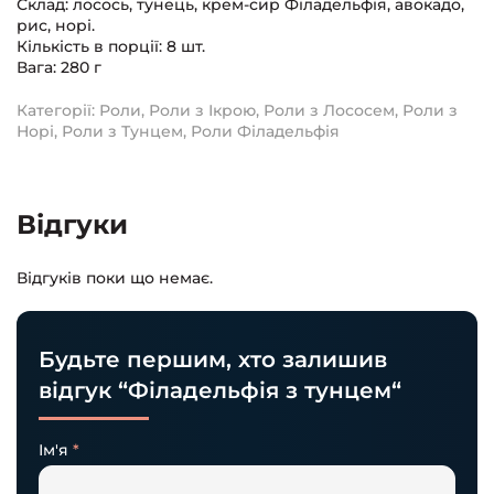
Склад: лосось, тунець, крем-сир Філадельфія, авокадо,
рис, норі.
Кількість в порції: 8 шт.
Вага: 280 г
Категорії:
Роли
,
Роли з Ікрою
,
Роли з Лососем
,
Роли з
Норі
,
Роли з Тунцем
,
Роли Філадельфія
Відгуки
Відгуків поки що немає.
Будьте першим, хто залишив
відгук “Філадельфія з тунцем“
Ім'я
*