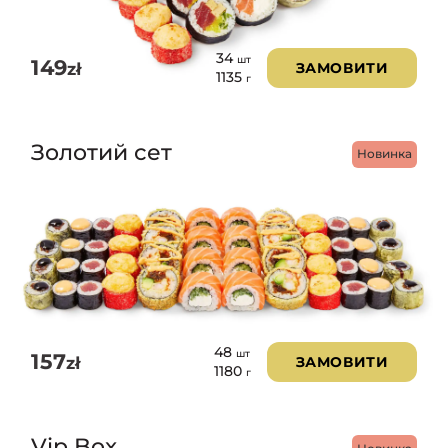
34
шт
149
zł
ЗАМОВИТИ
1135
г
Золотий сет
Новинка
48
шт
157
zł
ЗАМОВИТИ
1180
г
Vip Box