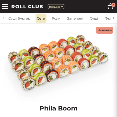
0
Варшава
Суші бургер
Сети
Роли
Запечені
Суші
Фрі
Новинка
Phila Boom