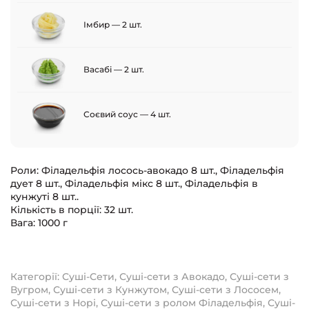
Імбир — 2 шт.
Васабі — 2 шт.
Соєвий соус — 4 шт.
Роли: Філадельфія лосось-авокадо 8 шт., Філадельфія
дует 8 шт., Філадельфія мікс 8 шт., Філадельфія в
кунжуті 8 шт..
Кількість в порції: 32 шт.
Вага: 1000 г
Категорії:
Суші-Сети
,
Суші-сети з Авокадо
,
Суші-сети з
Вугром
,
Суші-сети з Кунжутом
,
Суші-сети з Лососем
,
Суші-сети з Норі
,
Суші-сети з ролом Філадельфія
,
Суші-