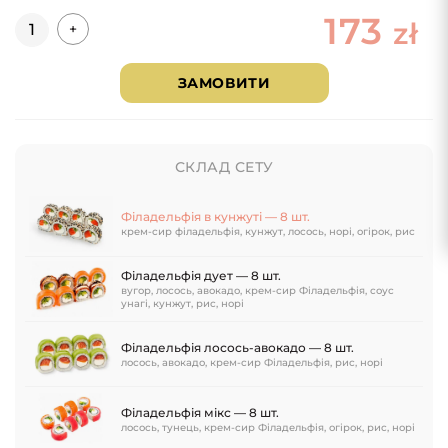
173
Кількість
zł
+
ЗАМОВИТИ
СКЛАД СЕТУ
Філадельфія в кунжуті — 8 шт.
крем-сир філадельфія, кунжут, лосось, норі, огірок, рис
Філадельфія дует — 8 шт.
вугор, лосось, авокадо, крем-сир Філадельфія, соус
унагі, кунжут, рис, норі
Філадельфія лосось-авокадо — 8 шт.
лосось, авокадо, крем-сир Філадельфія, рис, норі
Філадельфія мікс — 8 шт.
лосось, тунець, крем-сир Філадельфія, огірок, рис, норі