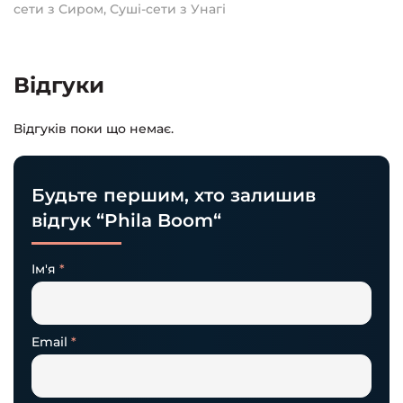
сети з Сиром
,
Суші-сети з Унагі
Відгуки
Відгуків поки що немає.
Будьте першим, хто залишив
відгук “Phila Boom“
Ім'я
*
Email
*