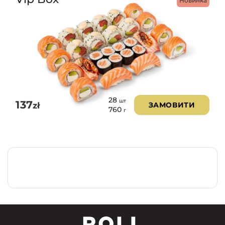
Новинка
28
шт
137
zł
ЗАМОВИТИ
760
г