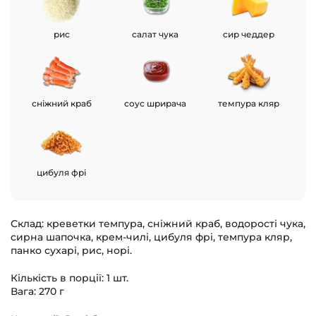
рис
салат чука
сир чеддер
сніжний краб
соус шрирача
темпура кляр
цибуля фрі
Склад
: креветки темпура, сніжний краб, водорості чука,
сирна шапочка, крем-чилі, цибуля фрі, темпура кляр,
панко сухарі, рис, норі.
Кількість в порції
: 1 шт.
Вага
: 270 г