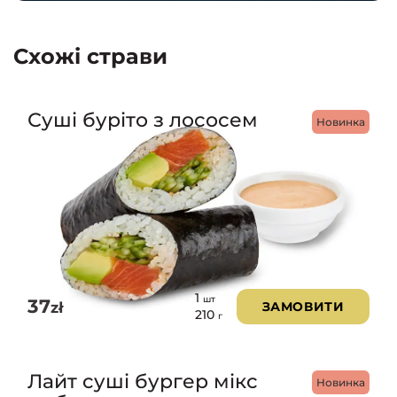
Схожі страви
Суші буріто з лососем
Новинка
1
шт
37
zł
ЗАМОВИТИ
210
г
Лайт cуші бургер мікс
Новинка