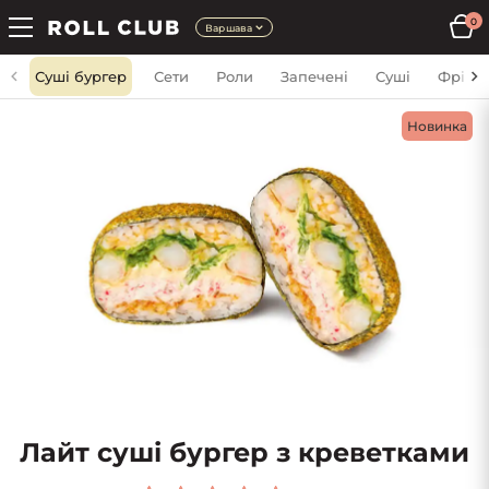
0
Варшава
Суші бургер
Сети
Роли
Запечені
Суші
Фрі
Новинка
Лайт суші бургер з креветками