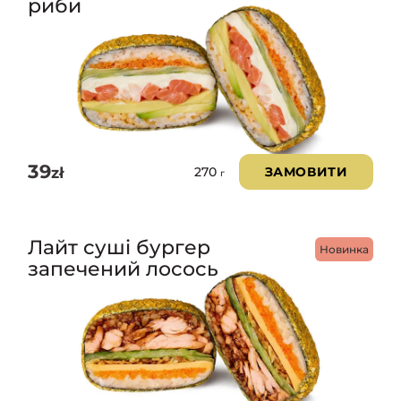
риби
39
zł
ЗАМОВИТИ
270
г
Лайт суші бургер
Новинка
запечений лосось