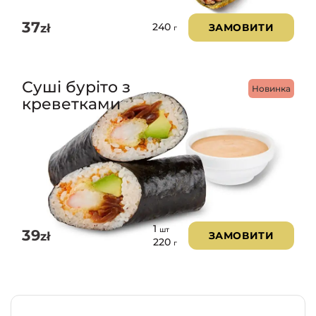
37
zł
ЗАМОВИТИ
240
г
Суші буріто з
Новинка
креветками
1
шт
39
zł
ЗАМОВИТИ
220
г