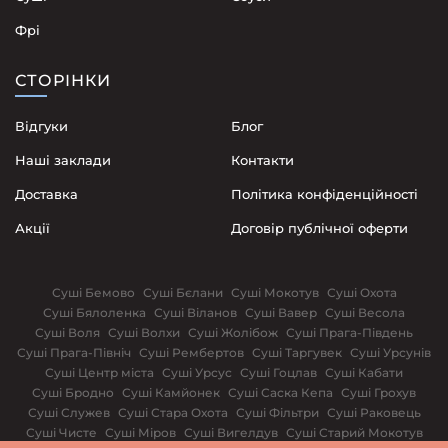
Фрі
СТОРІНКИ
Відгуки
Блог
Наші заклади
Контакти
Доставка
Політика конфіденційності
Акції
Договір публічної оферти
Суші Бемово
Суші Бєлани
Суші Мокотув
Суші Охота
Суші Бялоленка
Суші Віланов
Суші Вавер
Суші Весола
Суші Воля
Суші Волхи
Суші Жолібож
Суші Прага-Південь
Суші Прага-Північ
Суші Рембертов
Суші Таргувек
Суші Урсунів
Суші Центр міста
Суші Урсус
Суші Гоцлав
Суші Кабати
Суші Бродно
Суші Камйонек
Суші Саска Кепа
Суші Грохув
Суші Служев
Суші Стара Охота
Суші Фільтри
Суші Раковець
Суші Чисте
Суші Міров
Суші Вигелдув
Суші Старий Мокотув