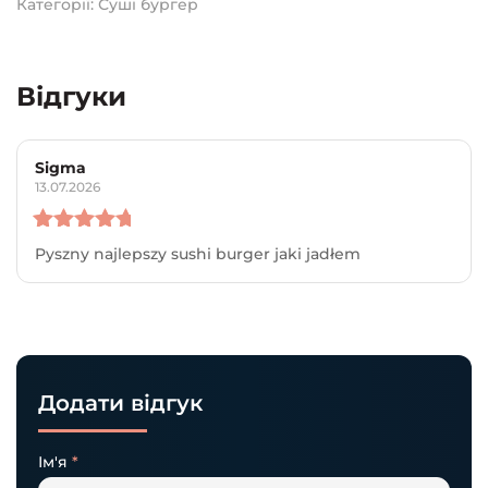
Категорії:
Суші бургер
Відгуки
Sigma
13.07.2026
Оцінено в
Pyszny najlepszy sushi burger jaki jadłem
5
з 5
Додати відгук
Ім'я
*