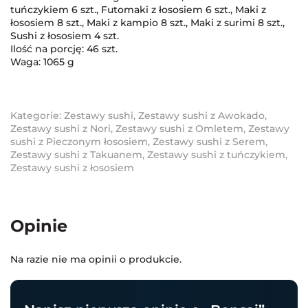
tuńczykiem 6 szt., Futomaki z łososiem 6 szt., Maki z
łososiem 8 szt., Maki z kampio 8 szt., Maki z surimi 8 szt.,
Sushi z łososiem 4 szt.
Ilość na porcję: 46 szt.
Waga: 1065 g
Kategorie:
Zestawy sushi
,
Zestawy sushi z Awokado
,
Zestawy sushi z Nori
,
Zestawy sushi z Omletem
,
Zestawy
sushi z Pieczonym łososiem
,
Zestawy sushi z Serem
,
Zestawy sushi z Takuanem
,
Zestawy sushi z tuńczykiem
,
Zestawy sushi z łososiem
Opinie
Na razie nie ma opinii o produkcie.