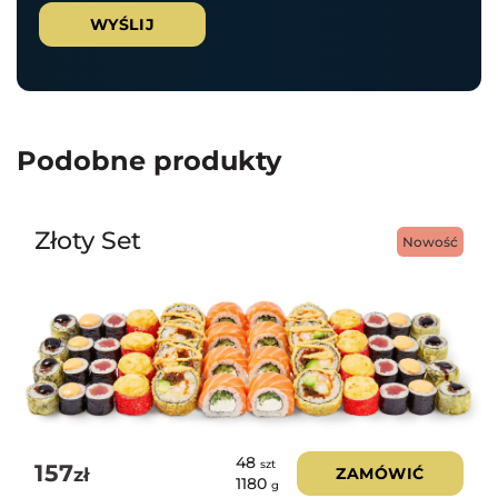
Podobne produkty
Złoty Set
Nowość
48
szt
157
zł
ZAMÓWIĆ
1180
g