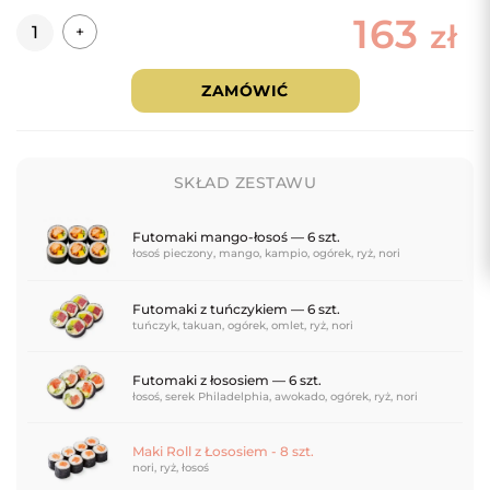
163
Ilość
zł
+
ZAMÓWIĆ
SKŁAD ZESTAWU
Futomaki mango-łosoś — 6 szt.
łosoś pieczony, mango, kampio, ogórek, ryż, nori
Futomaki z tuńczykiem — 6 szt.
tuńczyk, takuan, ogórek, omlet, ryż, nori
Futomaki z łososiem — 6 szt.
łosoś, serek Philadelphia, awokado, ogórek, ryż, nori
Maki Roll z Łososiem - 8 szt.
nori, ryż, łosoś