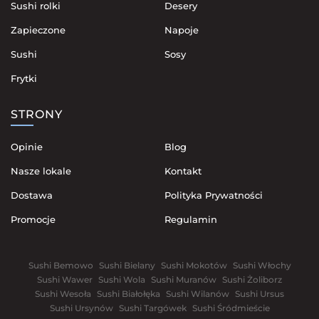
Sushi rolki
Desery
Zapieczone
Napoje
Sushi
Sosy
Frytki
STRONY
Opinie
Blog
Nasze lokale
Kontakt
Dostawa
Polityka Prywatności
Promocje
Regulamin
Sushi Bemowo
Sushi Bielany
Sushi Mokotów
Sushi Włochy
Sushi Wawer
Sushi Wola
Sushi Muranów
Sushi Żoliborz
Sushi Wesoła
Sushi Białołęka
Sushi Wilanów
Sushi Ursus
Sushi Ursynów
Sushi Targówek
Sushi Śródmieście