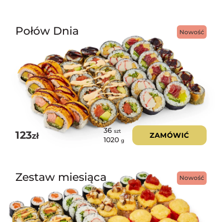
Połów Dnia
Nowość
36
szt
123
zł
ZAMÓWIĆ
1020
g
Zestaw miesiąca
Nowość