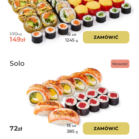
179
46
zł
szt
ZAMÓWIĆ
149
zł
1245
g
Solo
Nowość
15
szt
72
zł
ZAMÓWIĆ
385
g