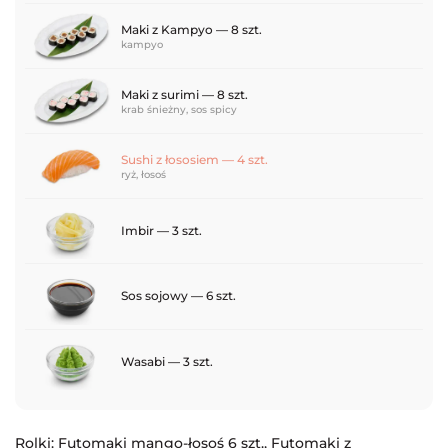
Maki z Kampyo — 8 szt.
kampyo
Maki z surimi — 8 szt.
krab śnieżny, sos spicy
Sushi z łososiem — 4 szt.
ryż, łosoś
Imbir — 3 szt.
Sos sojowy — 6 szt.
Wasabi — 3 szt.
Rolki: Futomaki mango-łosoś 6 szt., Futomaki z