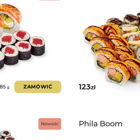
123
zł
385
ZAMÓWIĆ
g
Phila Boom
Nowość