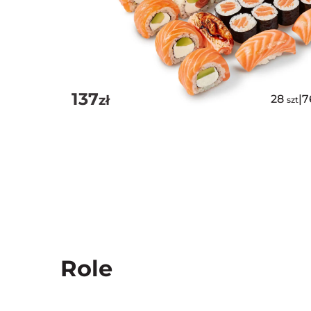
137
zł
28
|
7
szt
Role