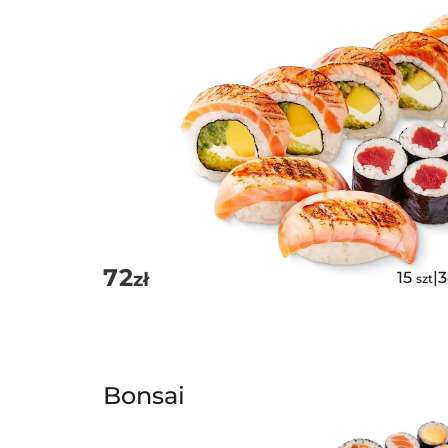
72
zł
15
|
szt
Bonsai