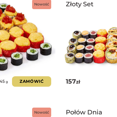
Złoty Set
Nowość
157
zł
245
ZAMÓWIĆ
g
Połów Dnia
Nowość