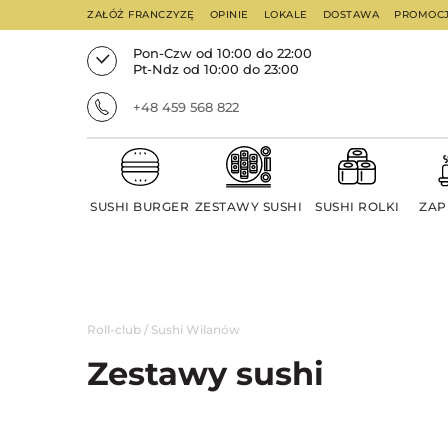
ZAŁÓŻ FRANCZYZĘ
OPINIE
LOKALE
DOSTAWA
PROMOC
Pon-Czw od 10:00 do 22:00
Pt-Ndz od 10:00 do 23:00
+48 459 568 822
SUSHI BURGER
ZESTAWY SUSHI
SUSHI ROLKI
ZAP
Roll-club
/
Sushi Wilanów
Zestawy sushi