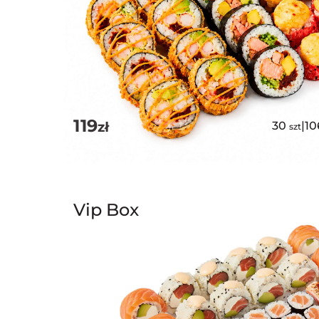
119
zł
30
|
1
szt
Vip Box