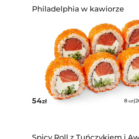
Philadelphia w kawiorze
54
zł
8
|
2
szt
Spicy Roll z Tuńczykiem i 