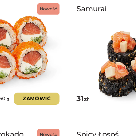
Samurai
Nowość
31
zł
60
ZAMÓWIĆ
g
Awokado
Spicy Łosoś
Nowość