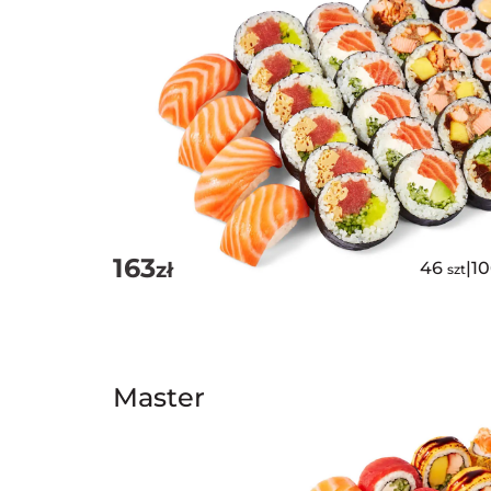
163
zł
46
|
1
szt
Master