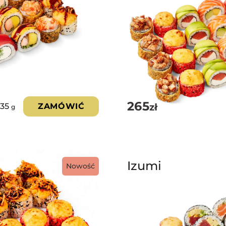
265
zł
035
ZAMÓWIĆ
g
Izumi
Nowość