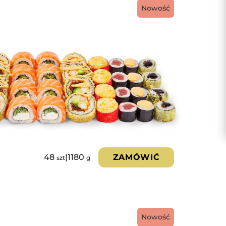
Nowość
48
|
1180
ZAMÓWIĆ
szt
g
Nowość