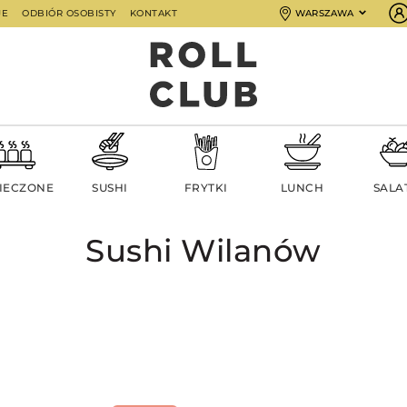
JE
ODBIÓR OSOBISTY
KONTAKT
WARSZAWA
IECZONE
SUSHI
FRYTKI
LUNCH
SALA
Sushi Wilanów