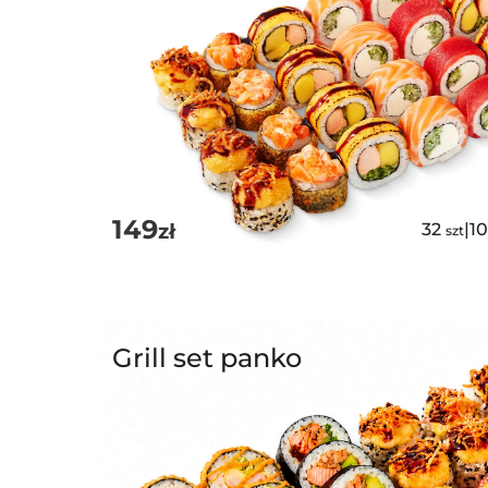
149
zł
32
|
1
szt
Grill set panko