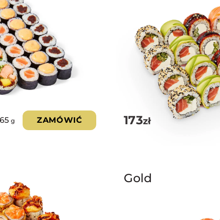
173
zł
065
ZAMÓWIĆ
g
Gold