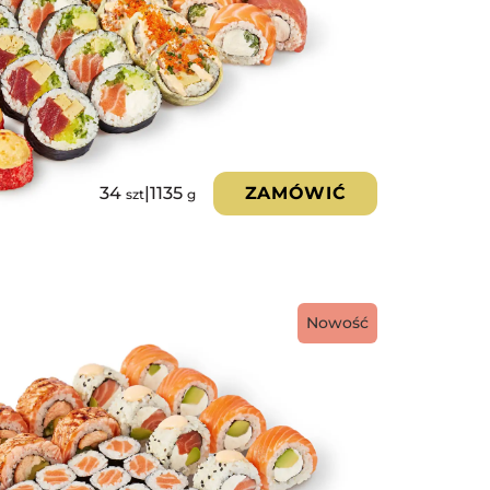
34
|
1135
ZAMÓWIĆ
szt
g
Nowość