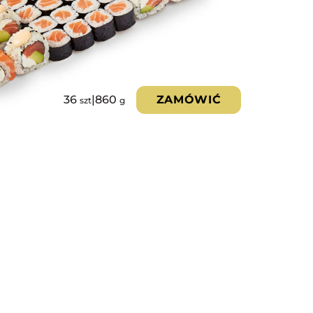
36
|
860
ZAMÓWIĆ
szt
g