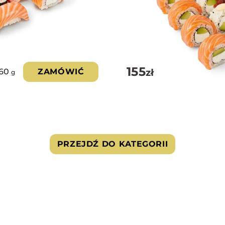
155
zł
60
ZAMÓWIĆ
g
PRZEJDŹ DO KATEGORII