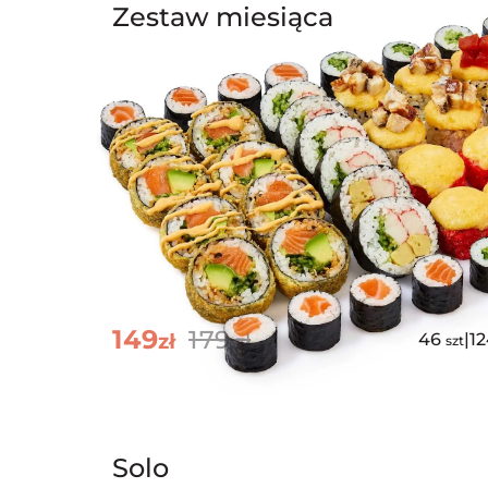
Zestaw miesiąca
149
179
zł
zł
46
|
1
szt
Solo