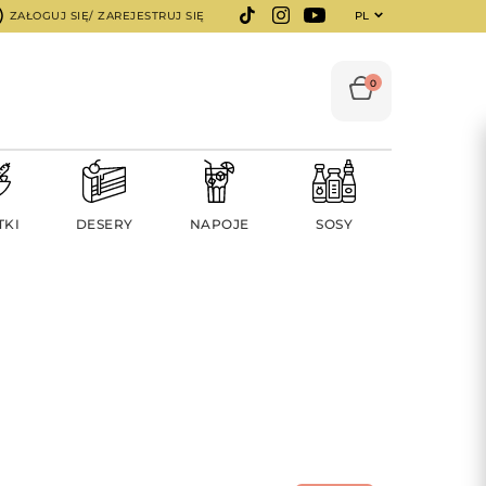
ZAŁOGUJ SIĘ/ ZAREJESTRUJ SIĘ
PL
0
TKI
DESERY
NAPOJE
SOSY