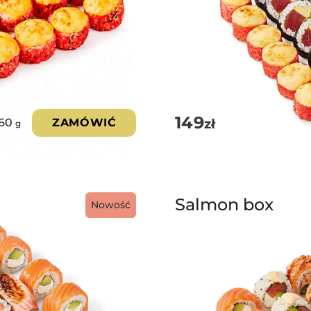
149
zł
060
ZAMÓWIĆ
g
Salmon box
Nowość