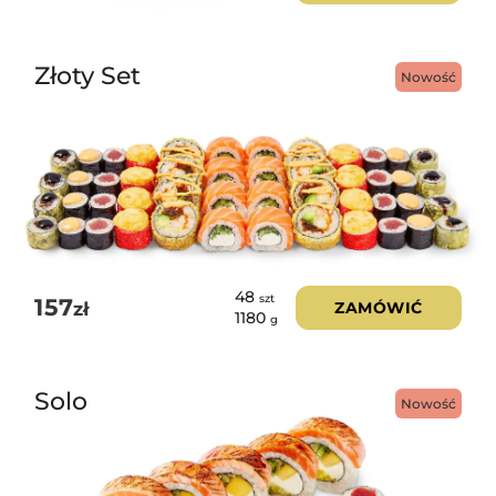
Złoty Set
Nowość
48
szt
157
zł
ZAMÓWIĆ
1180
g
Solo
Nowość