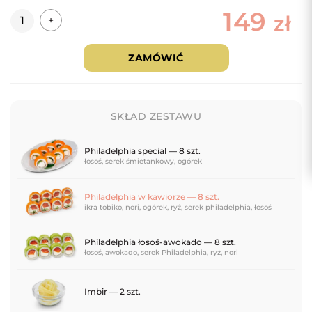
149
Ilość
zł
+
ZAMÓWIĆ
SKŁAD ZESTAWU
Philadelphia special — 8 szt.
łosoś, serek śmietankowy, ogórek
Philadelphia w kawiorze — 8 szt.
ikra tobiko, nori, ogórek, ryż, serek philadelphia, łosoś
Philadelphia łosoś-awokado — 8 szt.
łosoś, awokado, serek Philadelphia, ryż, nori
Imbir — 2 szt.