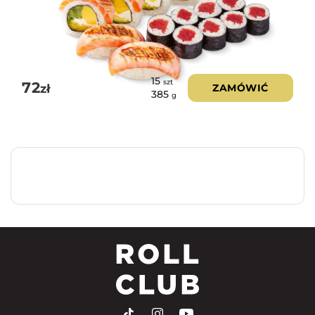
15
szt
72
zł
ZAMÓWIĆ
385
g