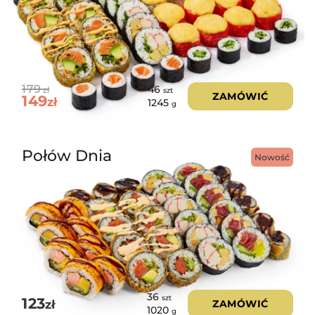
179
46
zł
szt
ZAMÓWIĆ
149
zł
1245
g
Połów Dnia
Nowość
36
szt
123
zł
ZAMÓWIĆ
1020
g