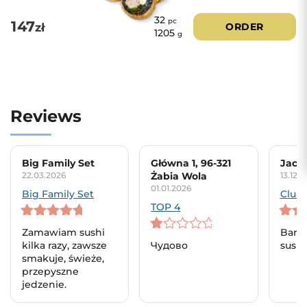
32
pc
147
zł
ORDER
1205
g
Reviews
Big Family Set
Główna 1, 96-321
Jace
22.03.2026
Żabia Wola
13.12.
01.01.2026
Big Family Set
Club 
TOP 4
5
out of 5
5
out 
Zamawiam sushi
Bard
1
kilka razy, zawsze
Чудово
sushi
out
smakuje, świeże,
of
przepyszne
5
jedzenie.