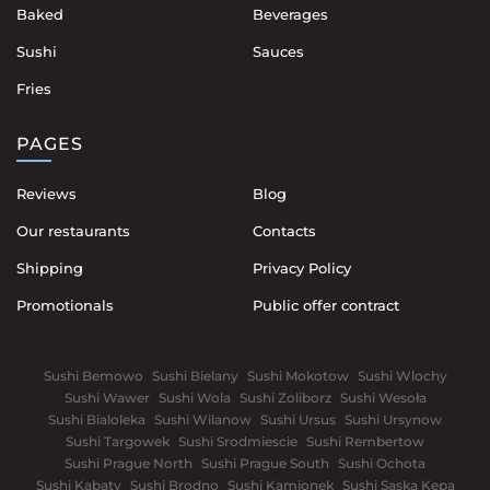
Baked
Beverages
Sushi
Sauces
Fries
PAGES
Reviews
Blog
Our restaurants
Contacts
Shipping
Privacy Policy
Promotionals
Public offer contract
Sushi Bemowo
Sushi Bielany
Sushi Mokotow
Sushi Wlochy
Sushi Wawer
Sushi Wola
Sushi Zoliborz
Sushi Wesoła
Sushi Bialoleka
Sushi Wilanow
Sushi Ursus
Sushi Ursynow
Sushi Targowek
Sushi Srodmiescie
Sushi Rembertow
Sushi Prague North
Sushi Prague South
Sushi Ochota
Sushi Kabaty
Sushi Brodno
Sushi Kamionek
Sushi Saska Kepa